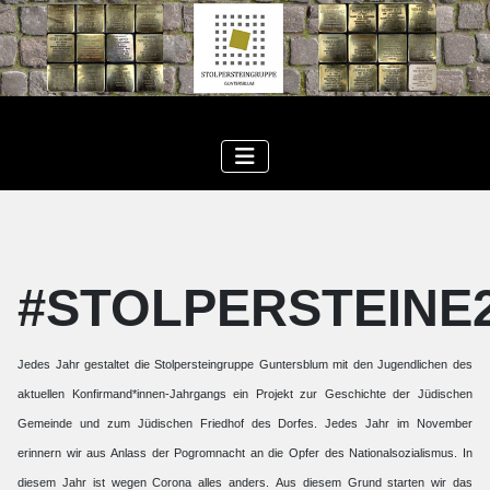
#STOLPERSTEINE
Jedes Jahr gestaltet die Stolpersteingruppe Guntersblum mit den Jugendlichen des
aktuellen Konfirmand*innen-Jahrgangs ein Projekt zur Geschichte der Jüdischen
Gemeinde und zum Jüdischen Friedhof des Dorfes. Jedes Jahr im November
erinnern wir aus Anlass der Pogromnacht an die Opfer des Nationalsozialismus. In
diesem Jahr ist wegen Corona alles anders. Aus diesem Grund starten wir das