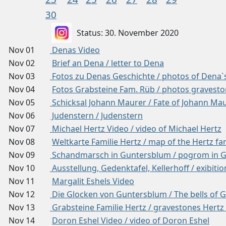
30
Status: 30. November 2020
Nov 01
Denas Video
Nov 02
Brief an Dena / letter to Dena
Nov 03
Fotos zu Denas Geschichte / photos of Dena`s
Nov 04
Fotos Grabsteine Fam. Rüb / photos gravesto
Nov 05
Schicksal Johann Maurer / Fate of Johann Ma
Nov 06
Judenstern / Judenstern
Nov 07
Michael Hertz Video / video of Michael Hertz
Nov 08
Weltkarte Familie Hertz / map of the Hertz fa
Nov 09
Schandmarsch in Guntersblum / pogrom in 
Nov 10
Ausstellung, Gedenktafel, Kellerhoff / exibiti
Nov 11
Margalit Eshels Video
Nov 12
Die Glocken von Guntersblum / The bells of 
Nov 13
Grabsteine Familie Hertz / gravestones Hertz 
Nov 14
Doron Eshel Video / video of Doron Eshel