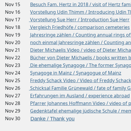
Nov 15
Besuch Fam. Hertz in 2018 / visit of Hertz fami
Nov 16
Vorstellung Udin Thimm / Introducing Udin 
Nov 17
Vorstellung Sue Herr / Introduction Sue Herr
Nov 18
Vergleich Friedhöfe / comparison cemeteries
Nov 19
Jahresringe zählen / Counting annual rings of
Nov 20
noch einmal Jahresringe zählen / Counting an
Nov 21
Dieter Michaelis Video / video of Dieter Micha
Nov 22
Bücher von Dieter Michaelis / books written b
Nov 23
Die ehemalige Synagoge / The former Synag
Nov 24
Synagoge in Mainz / Synagogue of Mainz
Nov 25
Freddy Schack Video / Video of Freddy Schac
Nov 26
Schicksal Familie Grünewald / fate of family
Nov 27
Erfahrungen im Ausland / experience abroad
Nov 28
Pfarrer Johannes Hoffmann Video / video of
Nov 29
Gedenktafel ehemalige jüdische Schule / mem
Nov 30
Danke / Thank you