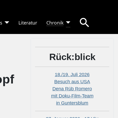
s
Literatur
Chronik
Rück:blick
18./19. Juli 2026
opf
Besuch aus USA
Dena Rüb Romero
mit Doku-Film-Team
in Guntersblum