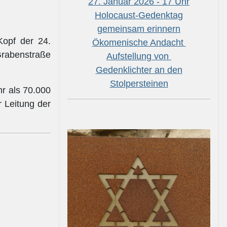
27. Januar 2026 - 17 Uhr
Holocaust-Gedenktag
gemeinsam erinnern
Kopf der 24.
Ökomenische Andacht
 Grabenstraße
Aufstellung von
Gedenklichter an den
Stolpersteinen
r als 70.000
 Leitung der