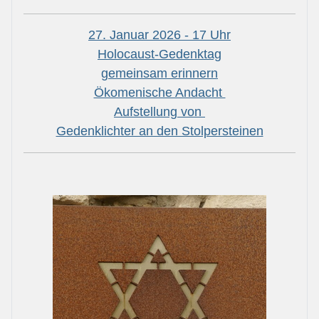
27. Januar 2026 - 17 Uhr
Holocaust-Gedenktag
gemeinsam erinnern
Ökomenische Andacht
Aufstellung von
Gedenklichter an den Stolpersteinen