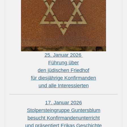
25. Januar 2026
Führung über
den jüdischen Friedhof
für diesjährige Konfirmanden
und alle Interessierten
17. Januar 2026
Stolpersteingruppe Guntersblum
besucht Konfirmandenunterricht
und präsentiert Erikas Geschichte