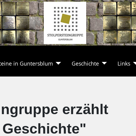
teine in Guntersblum
Geschichte
Links
ingruppe erzählt
 Geschichte"