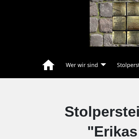
Wer wir sind
Stolpers
Stolperste
"Erikas