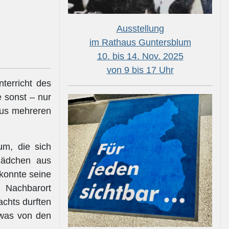
Ausstellung
im Rathaus Guntersblum
10. bis 14. Nov. 2025
von 9 bis 17 Uhr
terricht des
 sonst – nur
aus mehreren
m, die sich
Mädchen aus
 konnte seine
 Nachbarort
achts durften
etwas von den