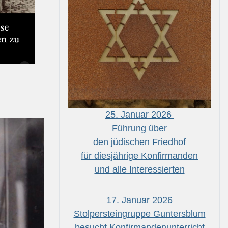
25. Januar 2026
Führung über
den jüdischen Friedhof
für diesjährige Konfirmanden
und alle Interessierten
17. Januar 2026
Stolpersteingruppe Guntersblum
besucht Konfirmandenunterricht