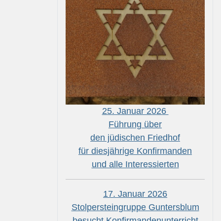
25. Januar 2026
Führung über
den jüdischen Friedhof
für diesjährige Konfirmanden
und alle Interessierten
17. Januar 2026
Stolpersteingruppe Guntersblum
besucht Konfirmandenunterricht