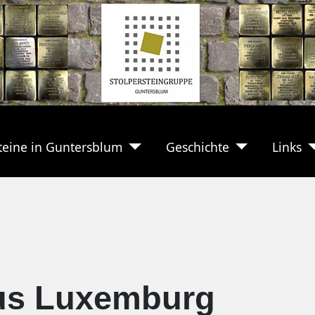
teine in Guntersblum
Geschichte
Links
us Luxemburg