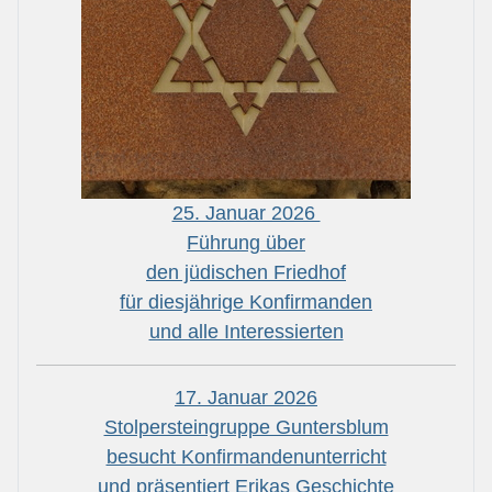
25. Januar 2026
Führung über
den jüdischen Friedhof
für diesjährige Konfirmanden
und alle Interessierten
17. Januar 2026
Stolpersteingruppe Guntersblum
besucht Konfirmandenunterricht
und präsentiert Erikas Geschichte