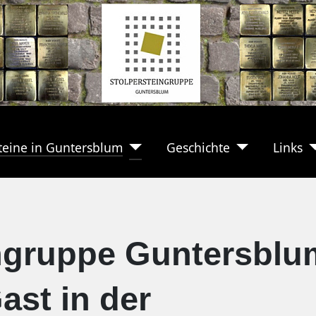
teine in Guntersblum
Geschichte
Links
ingruppe Guntersblu
ast in der