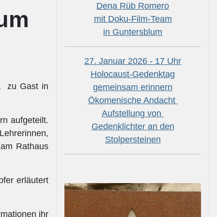
Dena Rüb Romero
lum
mit Doku-Film-Team
in Guntersblum
27. Januar 2026 - 17 Uhr
Holocaust-Gedenktag
,
zu Gast in
gemeinsam erinnern
Ökomenische Andacht
Aufstellung von
n aufgeteilt.
Gedenklichter an den
Lehrerinnen,
Stolpersteinen
l am Rathaus
fer erläutert
rmationen ihr