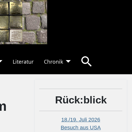
Literatur
Chronik
Rück:blick
m
18./19. Juli 2026
Besuch aus USA