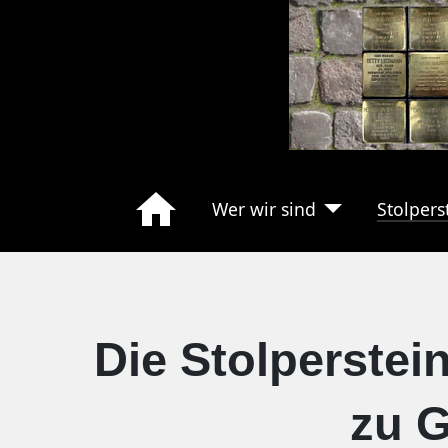
Wer wir sind
Stolpers
Die Stolperste
zu G