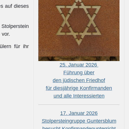
s auf dieses
 Stolperstein
 vor.
lern für ihr
25. Januar 2026
Führung über
den jüdischen Friedhof
für diesjährige Konfirmanden
und alle Interessierten
17. Januar 2026
Stolpersteingruppe Guntersblum
besucht Konfirmandenunterricht