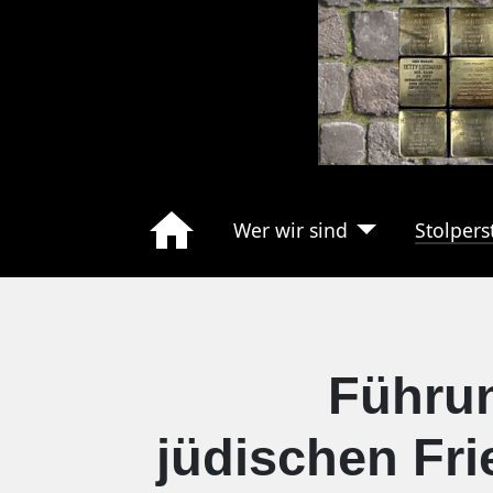
Wer wir sind
Stolpers
Führu
jüdischen Fr