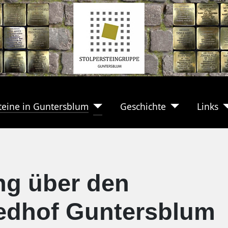
teine in Guntersblum
Geschichte
Links
ng über den
iedhof Guntersblum