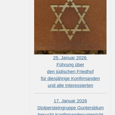
25. Januar 2026
Führung über
den jüdischen Friedhof
für diesjährige Konfirmanden
und alle Interessierten
17. Januar 2026
Stolpersteingruppe Guntersblum
besucht Konfirmandenunterricht