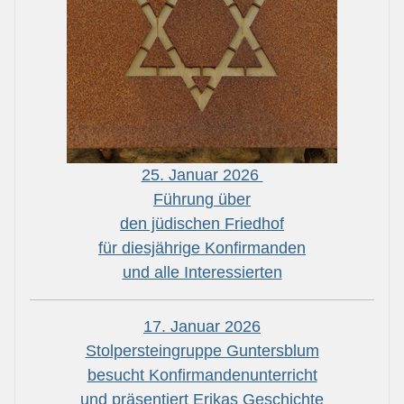
25. Januar 2026
Führung über
den jüdischen Friedhof
für diesjährige Konfirmanden
und alle Interessierten
17. Januar 2026
Stolpersteingruppe Guntersblum
besucht Konfirmandenunterricht
und präsentiert Erikas Geschichte