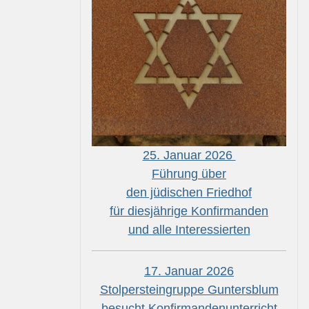
25. Januar 2026
Führung über
den jüdischen Friedhof
für diesjährige Konfirmanden
und alle Interessierten
17. Januar 2026
Stolpersteingruppe Guntersblum
besucht Konfirmandenunterricht