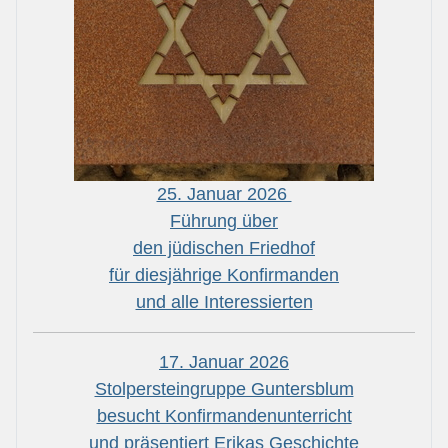
25. Januar 2026
Führung über
den jüdischen Friedhof
für diesjährige Konfirmanden
und alle Interessierten
17. Januar 2026
Stolpersteingruppe Guntersblum
besucht Konfirmandenunterricht
und präsentiert Erikas Geschichte