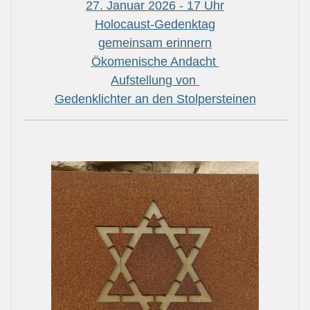
27. Januar 2026 - 17 Uhr
Holocaust-Gedenktag
gemeinsam erinnern
Ökomenische Andacht
Aufstellung von
Gedenklichter an den Stolpersteinen