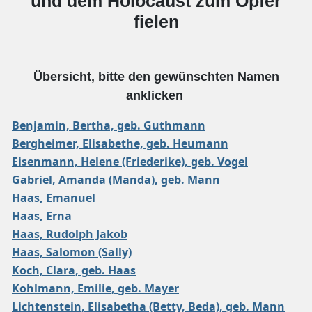
und dem Holocaust zum Opfer
fielen
Übersicht, bitte den gewünschten Namen
anklicken
Benjamin, Bertha, geb. Guthmann
Bergheimer, Elisabethe, geb. Heumann
Eisenmann, Helene (Friederike), geb. Vogel
Gabriel, Amanda (Manda), geb. Mann
Haas, Emanuel
Haas, Erna
Haas, Rudolph Jakob
Haas, Salomon (Sally)
Koch, Clara, geb. Haas
Kohlmann, Emilie, geb. Mayer
Lichtenstein, Elisabetha (Betty, Beda), geb. Mann