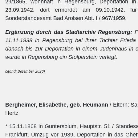
29/1865, wohnhaft in Regensburg, Deportation i
23.09.1942, dort ermordet am 09.10.1942, für 
Sonderstandesamt Bad Arolsen Abt. I / 967/1959.
Ergänzung durch das Stadtarchiv Regensburg:
F
11.11.1938 in Regensburg bei ihrer Tochter Frieda 
danach bis zur Deportation in einem Judenhaus in d
wurde in Regensburg ein Stolperstein verlegt.
(Stand: Dezember 2020)
Bergheimer, Elisabethe, geb. Heumann
/ Eltern: S
Hertz
* 15.11.1868 in Guntersblum, Hauptstr. 51 / Standes
Frankfurt, Umzug vor 1939, Deportation in das Ghet