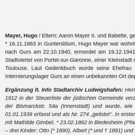
Mayer, Hugo
/ Eltern: Aaron Mayer II. und Babette,
* 16.11.1863 in Guntersblum, Hugo Mayer war wohnha
nach Gurs am 22.10.1940, ermordet am 19.12.194
Stadtviertel von Portet-sur-Garonne, einer Kleinstadt
Toulouse. Laut Gedenkbuch wurde seine Ehefrau
Internierungslager Gurs an einen unbekannten Ort dep
Ergänzung lt. Info Stadtarchiv Ludwigshafen:
Her
1912 in der Steuerliste der jüdischen Gemeinde verz
der Bismarckstr. 54a (Innenstadt) und wurde, wie
01.01.1939 erfasst und als Nr. 274 „gelistet“. In ers
mit Mathilde Gimbel, * 23.02.1862 in Biedesheim (Pfa
– drei Kinder: Otto (* 1890), Albert (* und † 1891) und