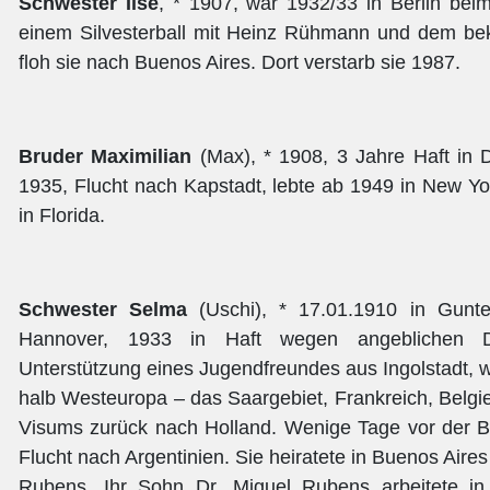
Schwester Ilse
, * 1907, war 1932/33 in Berlin beim
einem Silvesterball mit Heinz Rühmann und dem bek
floh sie nach Buenos Aires. Dort verstarb sie 1987.
Bruder Maximilian
(Max), * 1908, 3 Jahre Haft in
1935, Flucht nach Kapstadt, lebte ab 1949 in New Yor
in Florida.
Schwester Selma
(Uschi), * 17.01.1910 in Gunte
Hannover, 1933 in Haft wegen angeblichen De
Unterstützung eines Jugendfreundes aus Ingolstadt, w
halb Westeuropa – das Saargebiet, Frankreich, Belg
Visums zurück nach Holland. Wenige Tage vor der Be
Flucht nach Argentinien. Sie heiratete in Buenos Aire
Rubens. Ihr Sohn Dr. Miguel Rubens arbeitete i